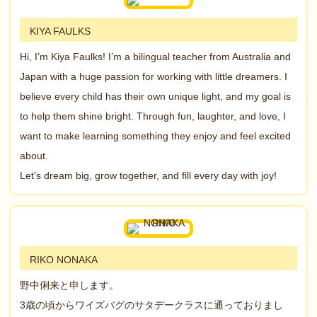
KIYA FAULKS
Hi, I’m Kiya Faulks! I’m a bilingual teacher from Australia and
Japan with a huge passion for working with little dreamers. I
believe every child has their own unique light, and my goal is
to help them shine bright. Through fun, laughter, and love, I
want to make learning something they enjoy and feel excited
about.
Let’s dream big, grow together, and fill every day with joy!
RIKO NONAKA
野中俐来と申します。
3歳の頃からワイズバグのサタデークラスに通っておりまし