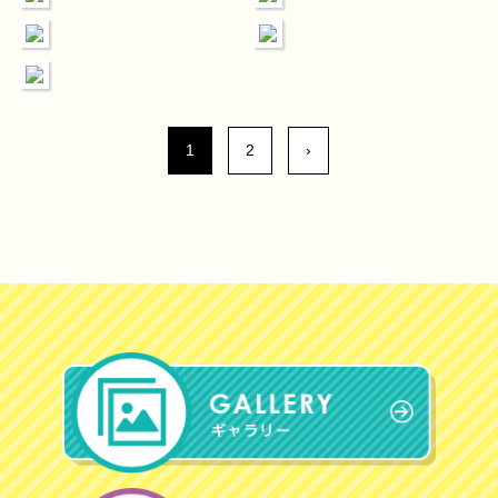
1
2
›